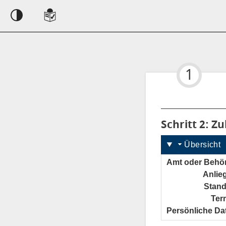
Einstellungen
1
Schritt 2
von
: Z
Übersicht
Amt oder Behö
Anlie
Stand
Ter
Persönliche Da