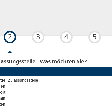
2
3
4
5
 6
ulassungsstelle - Was möchten Sie?
rde
Zulassungsstelle
gen
noch nicht gesetzt
ort
noch nicht gesetzt
min
noch nicht gesetzt
ten
noch nicht gesetzt