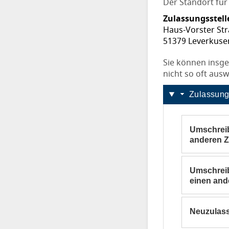
Der Standort für 
Zulassungsstell
Haus-Vorster Str
51379 Leverkuse
Sie können insge
nicht so oft aus
Zulassun
Umschreib
anderen Z
Tooltip Si
Den Weiter-S
Sind Sie a
Umschreib
einen and
Tooltip Si
Den Weiter-S
Ein in Lev
Neuzulass
Tooltip Si